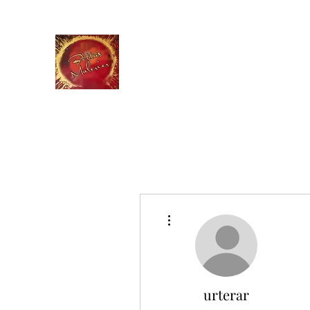
BITTAS MALERIER
Farger for din sjel
Home
Shop
Blog
Gallery
Flere handlinger
urterar