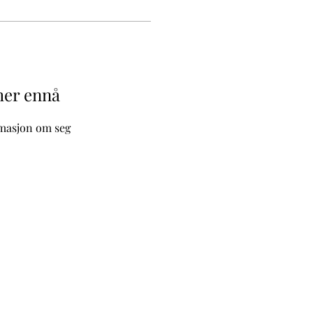
 her ennå
rmasjon om seg