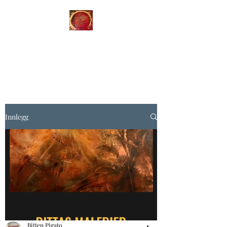
BITTAS MALERIER
Farger for din sjel
Innlegg
Bitten Pigato