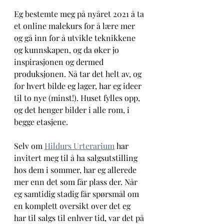
Eg bestemte meg på nyåret 2021 å ta 
et online malekurs for å lære mer 
og gå inn for å utvikle teknikkene 
og kunnskapen, og da øker jo 
inspirasjonen og dermed 
produksjonen. Nå tar det helt av, og 
for hvert bilde eg lager, har eg ideer 
til to nye (minst!). Huset fylles opp, 
og det henger bilder i alle rom, i 
begge etasjene. 
Selv om 
Hildurs Urterarium
 har 
invitert meg til å ha salgsutstilling 
hos dem i sommer, har eg allerede 
mer enn det som får plass der. Når 
eg samtidig stadig får spørsmål om 
en komplett oversikt over det eg 
har til salgs til enhver tid, var det på 